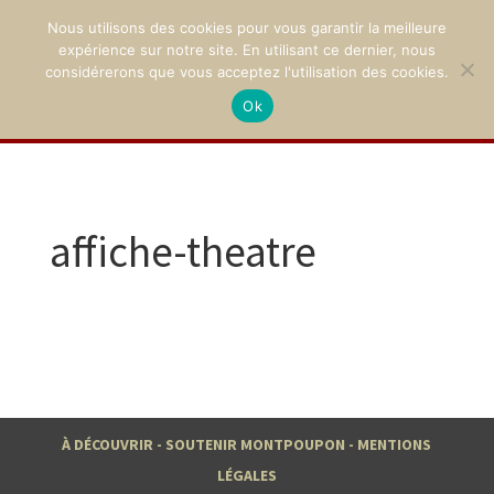
Nous utilisons des cookies pour vous garantir la meilleure
expérience sur notre site. En utilisant ce dernier, nous
considérerons que vous acceptez l'utilisation des cookies.
Ok
02 47 94 21 15
/
contact@montpoupon.com
affiche-theatre
À DÉCOUVRIR
-
SOUTENIR MONTPOUPON
-
MENTIONS
LÉGALES