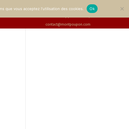
LERIE
BILLETTERIE
Français
ons que vous acceptez l'utilisation des cookies.
Ok
+33(0)2 47 94 21 15
/
contact@montpoupon.com