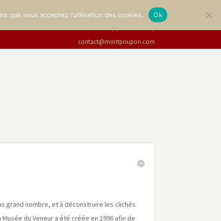
LERIE
BILLETTERIE
Français
ons que vous acceptez l'utilisation des cookies.
Ok
+33(0)2 47 94 21 15
/
contact@montpoupon.com
lus grand nombre, et à déconstruire les clichés
du Musée du Veneur a été créée en 1996 afin de