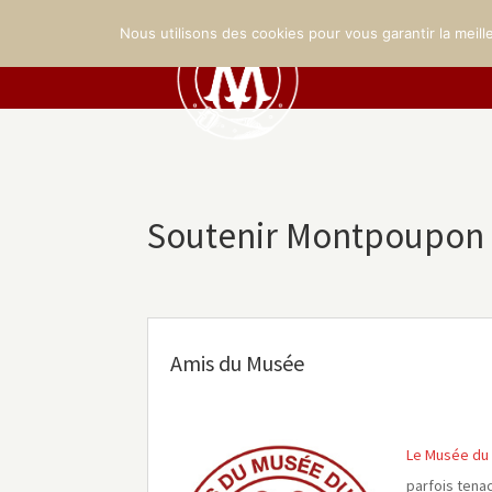
LE CHÂTEAU
LE 
Nous utilisons des cookies pour vous garantir la meill
Soutenir Montpoupon
Amis du Musée
Le Musée du
parfois tena