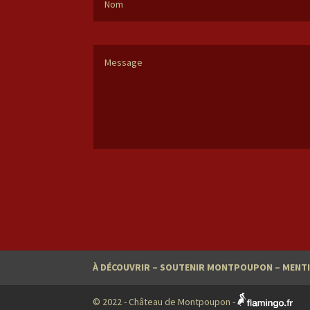
À DÉCOUVRIR
–
SOUTENIR MONTPOUPON
–
MENTI
© 2022 - Château de Montpoupon -