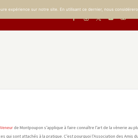
MUSÉE
LE PARC
INFOS PRATIQUES
ÉVÉNEMENTS
GA
eure expérience sur notre site. En utilisant ce dernier, nous considérer
 Veneur
de Montpoupon s’applique à faire connaître l’art de la vènerie au p
ces qui sont attachés à la pratique. C’est pourquoi l’Association des Amis 