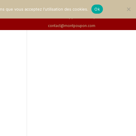
LERIE
BILLETTERIE
Français
ons que vous acceptez l'utilisation des cookies.
Ok
+33(0)2 47 94 21 15
/
contact@montpoupon.com