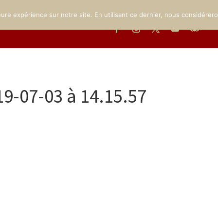
MUSÉE
LE PARC
INFOS PRATIQUES
ÉVÉNEMENTS
GA
eure expérience sur notre site. En utilisant ce dernier, nous considérer
19-07-03 à 14.15.57