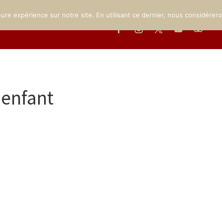
MUSÉE
LE PARC
INFOS PRATIQUES
ÉVÉNEMENTS
GA
eure expérience sur notre site. En utilisant ce dernier, nous considérer
enfant