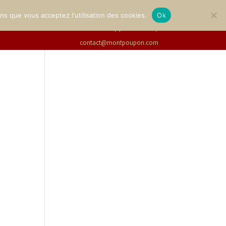
LERIE
BILLETTERIE
Français
ons que vous acceptez l'utilisation des cookies.
Ok
+33(0)2 47 94 21 15
/
contact@montpoupon.com