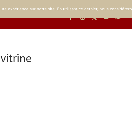
MUSÉE
LE PARC
INFOS PRATIQUES
ÉVÉNEMENTS
GA
eure expérience sur notre site. En utilisant ce dernier, nous considérer
itrine