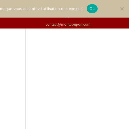
LERIE
BILLETTERIE
Français
ons que vous acceptez l'utilisation des cookies.
Ok
+33(0)2 47 94 21 15
/
contact@montpoupon.com