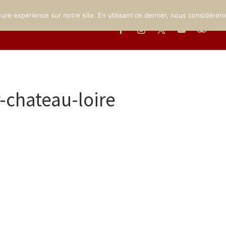
MUSÉE
LE PARC
INFOS PRATIQUES
ÉVÉNEMENTS
GA
eure expérience sur notre site. En utilisant ce dernier, nous considérer
chateau-loire