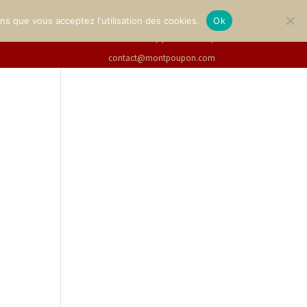
LERIE
BILLETTERIE
Français
ons que vous acceptez l'utilisation des cookies.
Ok
+33(0)2 47 94 21 15
/
contact@montpoupon.com