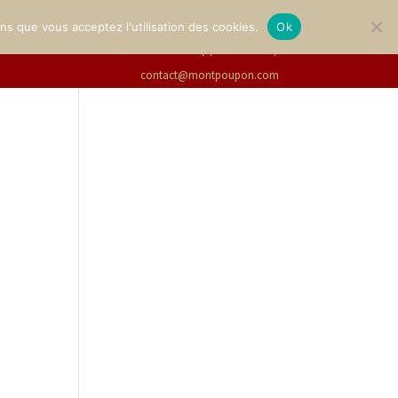
LERIE
BILLETTERIE
Français
ons que vous acceptez l'utilisation des cookies.
Ok
+33(0)2 47 94 21 15
/
contact@montpoupon.com