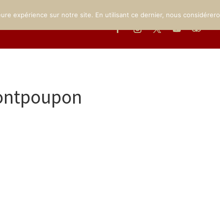
MUSÉE
LE PARC
INFOS PRATIQUES
ÉVÉNEMENTS
GA
eure expérience sur notre site. En utilisant ce dernier, nous considérer
ontpoupon