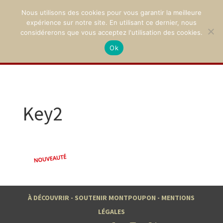
Nous utilisons des cookies pour vous garantir la meilleure
expérience sur notre site. En utilisant ce dernier, nous
considérerons que vous acceptez l'utilisation des cookies.
Ok
02 47 94 21 15
/
contact@montpoupon.com
Key2
À DÉCOUVRIR
-
SOUTENIR MONTPOUPON
-
MENTIONS
LÉGALES