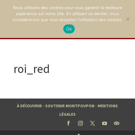
Nous utilisons des cookies pour vous garantir la meilleure
expérience sur notre site. En utilisant ce dernier, nous
considérerons que vous acceptez l'utilisation des cookies.
Ok
02 47 94 21 15
/
contact@montpoupon.com
roi_red
À DÉCOUVRIR
-
SOUTENIR MONTPOUPON
-
MENTIONS
LÉGALES