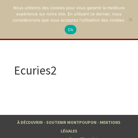
Nous utilisons des cookies pour vous garantir la meilleure
expérience sur notre site. En utilisant ce dernier, nous
considérerons que vous acceptez l'utilisation des cookies.
Ok
02 47 94 21 15
/
contact@montpoupon.com
Ecuries2
À DÉCOUVRIR
-
SOUTENIR MONTPOUPON
-
MENTIONS
LÉGALES