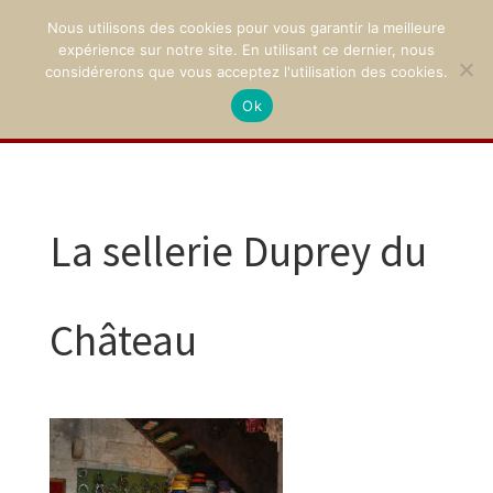
Nous utilisons des cookies pour vous garantir la meilleure
expérience sur notre site. En utilisant ce dernier, nous
considérerons que vous acceptez l'utilisation des cookies.
Ok
02 47 94 21 15
/
contact@montpoupon.com
La sellerie Duprey du
Château