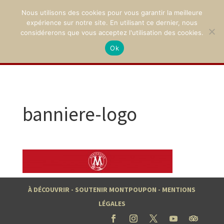
Nous utilisons des cookies pour vous garantir la meilleure
expérience sur notre site. En utilisant ce dernier, nous
considérerons que vous acceptez l'utilisation des cookies.
Ok
02 47 94 21 15
/
contact@montpoupon.com
banniere-logo
À DÉCOUVRIR
-
SOUTENIR MONTPOUPON
-
MENTIONS
LÉGALES