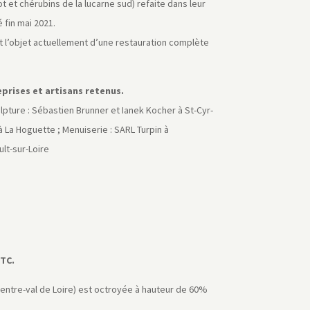
 et chérubins de la lucarne sud) refaite dans leur
 fin mai 2021.
fait l’objet actuellement d’une restauration complète
eprises et artisans retenus.
ulpture : Sébastien Brunner et Ianek Kocher à St-Cyr-
à La Hoguette ; Menuiserie : SARL Turpin à
ult-sur-Loire
TTC.
 Centre-val de Loire) est octroyée à hauteur de 60%