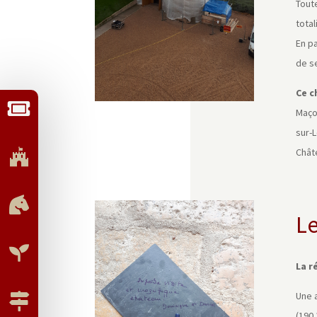
Toute
total
En pa
de s
Ce c

Maçon
sur-L
Châte


Le

La r
Une a

(190 