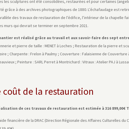
s les sculptures ont été consolidées, restaurées et pour certaines (angelot
ité grâce à des archives photographiques de 1880. L’échafaudage est retiré
rallèle des travaux de restauration de l’édifice, l’intérieur de la chapelle 
es murs qui devrait se terminer en septembre 2021.
hantier est réalisé grâce au travail et aux savoir-faire des sept entr
nerie et pierre de taille : MENET à Loches ; Restauration de la pierre et sc
oire ; Charpente : Frelon à Paulmy ; Couverture : Falaisienne de Couverture 
auvieux ; Peinture : SARL Perret à Montrichard : Vitraux : Atelier PAJ à Lussa
 coût de la restauration
éalisation de ces travaux de restauration est estimée à 316 899,00€ 
ide financière de la DRAC (Direction Régionale des Affaires Culturelles du
139,40€).