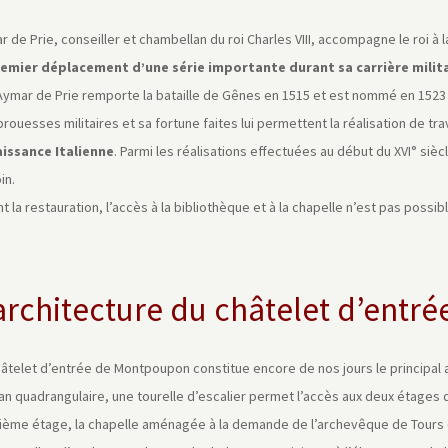
 de Prie, conseiller et chambellan du roi Charles VIII, accompagne le roi 
remier déplacement d’une série importante durant sa carrière milit
 Aymar de Prie remporte la bataille de Gênes en 1515 et est nommé en 1523 
rouesses militaires et sa fortune faites lui permettent la réalisation de trav
issance Italienne
. Parmi les réalisations effectuées au début du XVI° sièc
in.
t la restauration, l’accès à la bibliothèque et à la chapelle n’est pas poss
architecture du châtelet d’entré
hâtelet d’entrée de Montpoupon constitue encore de nos jours le principal a
an quadrangulaire, une tourelle d’escalier permet l’accès aux deux étages d
ième étage, la chapelle aménagée à la demande de l’archevêque de Tours 