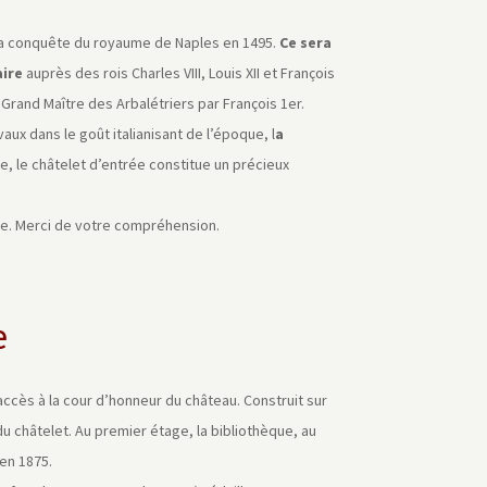
à la conquête du royaume de Naples en 1495.
Ce sera
aire
auprès des rois Charles VIII, Louis XII et François
Grand Maître des Arbalétriers par François 1er.
aux dans le goût italianisant de l’époque, l
a
le, le châtelet d’entrée constitue un précieux
ible. Merci de votre compréhension.
e
ccès à la cour d’honneur du château. Construit sur
u châtelet. Au premier étage, la bibliothèque, au
en 1875.