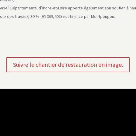
onseil Départemental d’Indre-et-Loire apporte également son soutien à hau
este des travaux, 30 % (95 069,60€) est financé par Montpoupon.
Suivre le chantier de restauration en image.