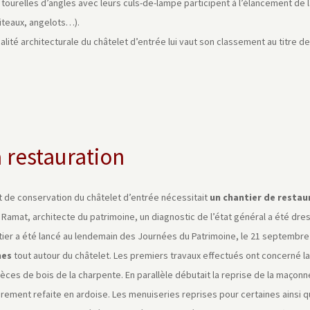
 tourelles d’angles avec leurs culs-de-lampe participent à l’élancement de 
iteaux, angelots…).
alité architecturale du châtelet d’entrée lui vaut son classement au titre d
 restauration
at de conservation du châtelet d’entrée nécessitait
un chantier de resta
Ramat, architecte du patrimoine, un diagnostic de l’état général a été dre
tier a été lancé au lendemain des Journées du Patrimoine, le 21 septembre
nes
tout autour du châtelet. Les premiers travaux effectués ont concerné la
èces de bois de la charpente. En parallèle débutait la reprise de la maçonne
rement refaite en ardoise. Les menuiseries reprises pour certaines ainsi qu