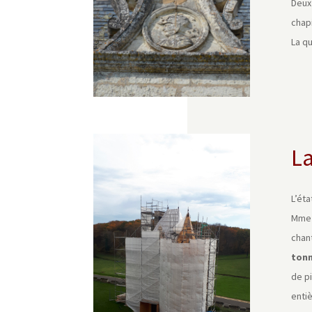
Deux
chap
La qu
La
L’ét
Mme 
chan
ton
de pi
entiè