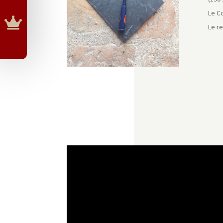
Le C

Le r