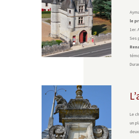
Aymar
le p
1er.
Ses p
Rena
témo
Duran
L’
Le c
un pl
deux