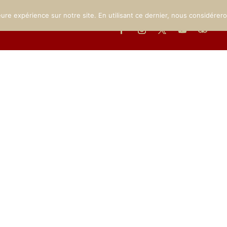
MUSÉE
LE PARC
INFOS PRATIQUES
ÉVÉNEMENTS
GA
eure expérience sur notre site. En utilisant ce dernier, nous considérer