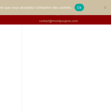
LERIE
BILLETTERIE
Français
ons que vous acceptez l'utilisation des cookies.
Ok
+33(0)2 47 94 21 15
/
contact@montpoupon.com