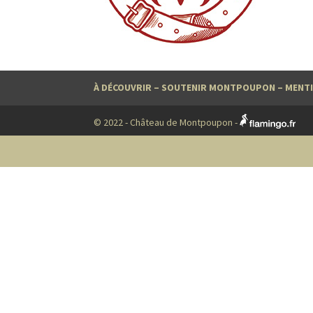
À DÉCOUVRIR
–
SOUTENIR MONTPOUPON
–
MENTI
© 2022 - Château de Montpoupon -