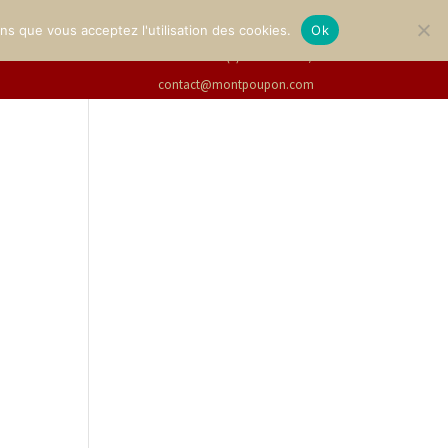
LERIE
BILLETTERIE
Français
ons que vous acceptez l'utilisation des cookies.
Ok
+33(0)2 47 94 21 15
/
contact@montpoupon.com