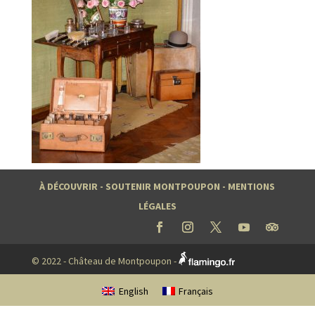
À DÉCOUVRIR
-
SOUTENIR MONTPOUPON
-
MENTIONS
LÉGALES
© 2022 - Château de Montpoupon -
English
Français