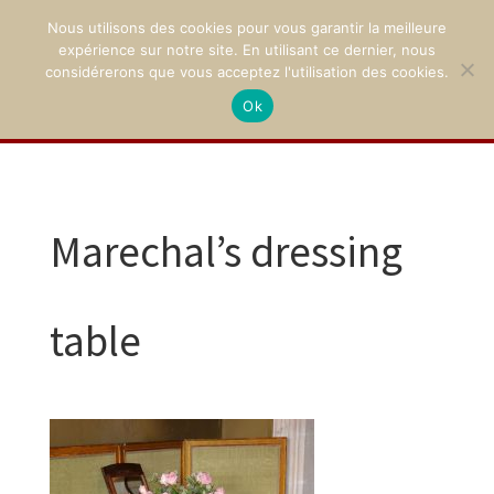
Nous utilisons des cookies pour vous garantir la meilleure
expérience sur notre site. En utilisant ce dernier, nous
considérerons que vous acceptez l'utilisation des cookies.
Ok
02 47 94 21 15
/
contact@montpoupon.com
Marechal’s dressing
table