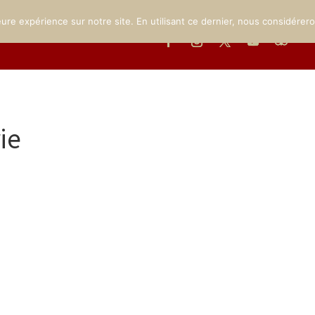
MUSÉE
LE PARC
INFOS PRATIQUES
ÉVÉNEMENTS
GA
eure expérience sur notre site. En utilisant ce dernier, nous considérer
ie