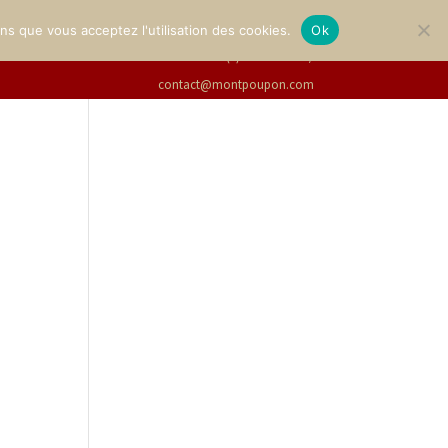
LERIE
BILLETTERIE
Français
ons que vous acceptez l'utilisation des cookies.
Ok
+33(0)2 47 94 21 15
/
contact@montpoupon.com