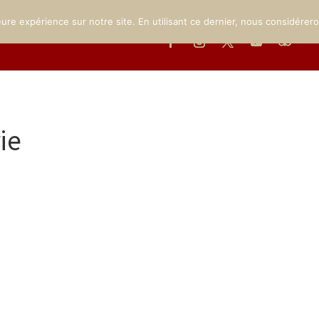
THE CHATEAU
THE MUSEUM
THE GROUNDS
EVENTS
eure expérience sur notre site. En utilisant ce dernier, nous considérer
ie