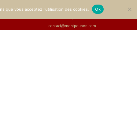
GALLERY
TICKETS
English
ons que vous acceptez l'utilisation des cookies.
Ok
+33(0)2 47 94 21 15
/
contact@montpoupon.com