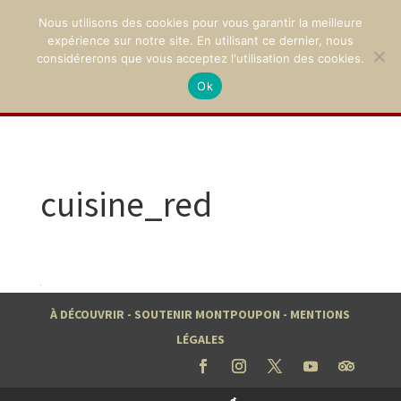
Nous utilisons des cookies pour vous garantir la meilleure
expérience sur notre site. En utilisant ce dernier, nous
considérerons que vous acceptez l'utilisation des cookies.
Ok
02 47 94 21 15
/
contact@montpoupon.com
cuisine_red
À DÉCOUVRIR
-
SOUTENIR MONTPOUPON
-
MENTIONS
LÉGALES