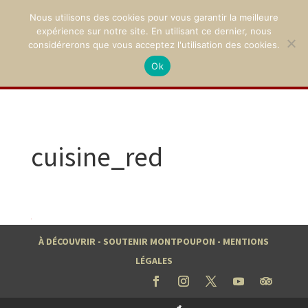
Nous utilisons des cookies pour vous garantir la meilleure
expérience sur notre site. En utilisant ce dernier, nous
considérerons que vous acceptez l'utilisation des cookies.
Ok
02 47 94 21 15
/
contact@montpoupon.com
cuisine_red
À DÉCOUVRIR
-
SOUTENIR MONTPOUPON
-
MENTIONS
LÉGALES