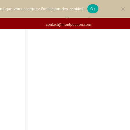
GALLERY
TICKETS
English
ons que vous acceptez l'utilisation des cookies.
Ok
+33(0)2 47 94 21 15
/
contact@montpoupon.com