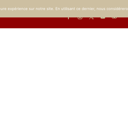
THE CHATEAU
THE MUSEUM
THE GROUNDS
EVENTS
eure expérience sur notre site. En utilisant ce dernier, nous considérer