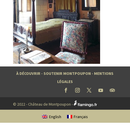
À DÉCOUVRIR
-
SOUTENIR MONTPOUPON
-
MENTIONS
LÉGALES
© 2022 - Château de Montpoupon -
English
Français