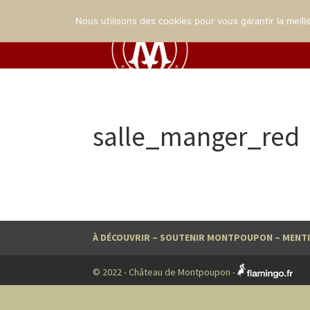
Nous utilisons des cookies pour vous garantir la meill
salle_manger_red
À DÉCOUVRIR
–
SOUTENIR MONTPOUPON
–
MENTI
© 2022 - Château de Montpoupon -