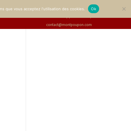
GALLERY
TICKETS
English
ons que vous acceptez l'utilisation des cookies.
Ok
+33(0)2 47 94 21 15
/
contact@montpoupon.com