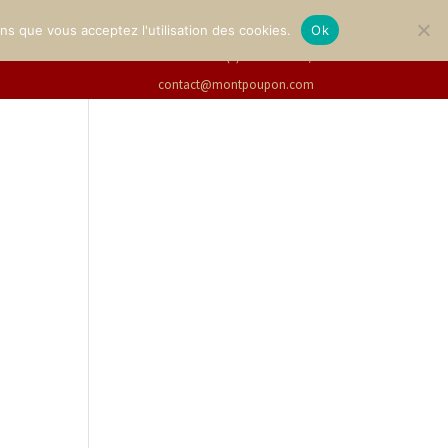
GALLERY
TICKETS
English
ons que vous acceptez l'utilisation des cookies.
Ok
+33(0)2 47 94 21 15
/
contact@montpoupon.com