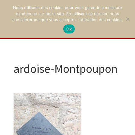
Nous utilisons des cookies pour vous garantir la meilleure
expérience sur notre site. En utilisant ce dernier, nous
considérerons que vous acceptez l'utilisation des cookies.
Ok
02 47 94 21 15
/
contact@montpoupon.com
ardoise-Montpoupon