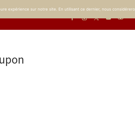
THE CHATEAU
THE MUSEUM
THE GROUNDS
EVENTS
eure expérience sur notre site. En utilisant ce dernier, nous considérer
oupon