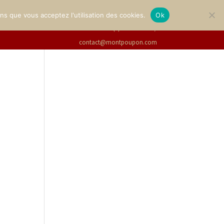
GALLERY
TICKETS
English
ons que vous acceptez l'utilisation des cookies.
Ok
+33(0)2 47 94 21 15
/
contact@montpoupon.com