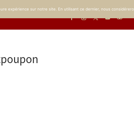
THE CHATEAU
THE MUSEUM
THE GROUNDS
EVENTS
eure expérience sur notre site. En utilisant ce dernier, nous considérer
ntpoupon