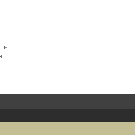
s de
de