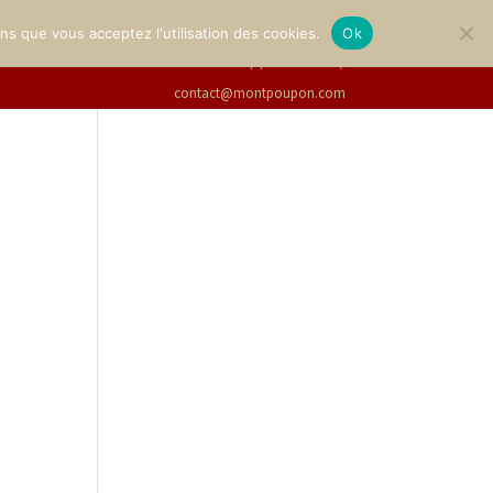
GALLERY
TICKETS
English
ons que vous acceptez l'utilisation des cookies.
Ok
+33(0)2 47 94 21 15
/
contact@montpoupon.com